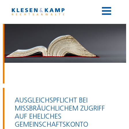
Toggle
navigation
AUSGLEICHSPFLICHT BEI
MISSBRÄUCHLICHEM ZUGRIFF A
UF EHELICHES G
EMEINSCHAFTSKONTO