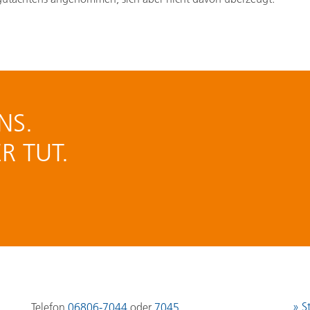
NS.
R TUT.
S
Telefon
06806-7044
oder
7045